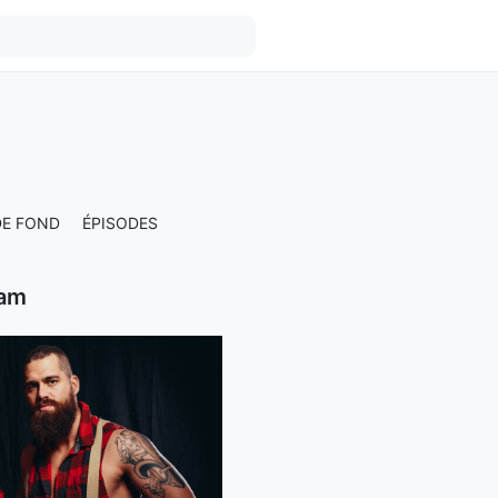
DE FOND
ÉPISODES
eam